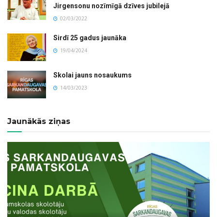
Jirgensonu nozīmīgā dzīves jubilejā
02/03/2022
Sirdī 25 gadus jaunāka
19/04/2024
Skolai jauns nosaukums
14/03/2023
Jaunākās ziņas