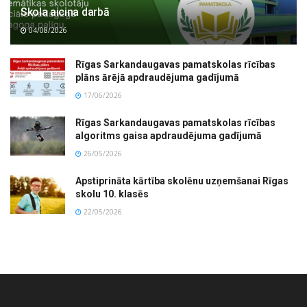
Skola aicina darbā
04/08/2026
Rīgas Sarkandaugavas pamatskolas rīcības
plāns ārējā apdraudējuma gadījumā
17/06/2026
Rīgas Sarkandaugavas pamatskolas rīcības
algoritms gaisa apdraudējuma gadījumā
26/05/2026
Apstiprināta kārtība skolēnu uzņemšanai Rīgas
skolu 10. klasēs
22/05/2026