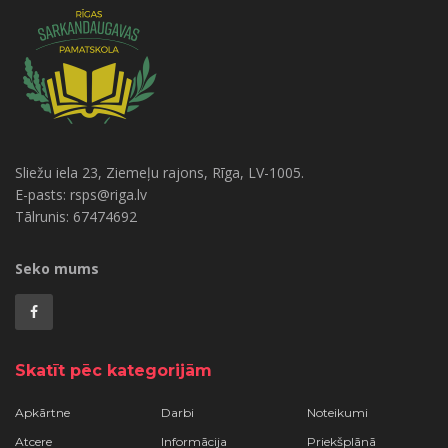
Sliežu iela 23, Ziemeļu rajons, Rīga, LV-1005.
E-pasts: rsps@riga.lv
Tālrunis: 67474692
Seko mums
Skatīt pēc kategorijām
Apkārtne
Darbi
Noteikumi
Atcere
Informācija
Priekšplānā