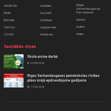
Rīgas
Attālināti
Izstādes
Sarkandaugavas
Pamatskola
Bilde
Jaunieši
Sports
Bizness
Jubilejas
Svētki
Ciemiņi
Lepojamies
Video
COVID
Militārais
Jaunākās ziņas
Skola aicina darbā
04/08/2026
Rīgas Sarkandaugavas pamatskolas rīcības
plāns ārējā apdraudējuma gadījumā
17/06/2026