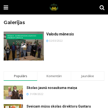
Galerijas
Valodu mēnesis
RĪGAS SARKANDAUGAVAS
PAMATSKOLA
02/03/2022
Populārs
Komentāri
Jaunākie
Skolas jaunā nosaukuma maiņa
31/08/2022
Sveicam mūsu skolas direktoru Guntaru