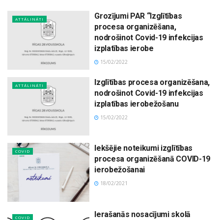
Grozījumi PAR “Izglītības
ATTĀLINĀTI
procesa organizēšana,
nodrošinot Covid-19 infekcijas
izplatības ierobe
15/02/2022
Izglītības procesa organizēšana,
ATTĀLINĀTI
nodrošinot Covid-19 infekcijas
izplatības ierobežošanu
15/02/2022
Iekšējie noteikumi izglītības
COVID
procesa organizēšanā COVID-19
ierobežošanai
18/02/2021
Ierašanās nosacījumi skolā
COVID