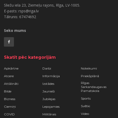
Sliežu iela 23, Ziemeļu rajons, Rīga, LV-1005.
E-pasts: rsps@riga.lv
Tālrunis: 67474692
Seko mums
Skatīt pēc kategorijām
Apkārtne
Darbi
Noteikumi
Atcere
Informācija
Priekšplānā
Rīgas
Attālināti
Izstādes
Sarkandaugavas
Pamatskola
Bilde
Jaunieši
Sports
Bizness
Jubilejas
Svētki
Ciemiņi
Lepojamies
Video
COVID
Militārais