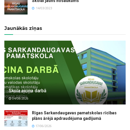
Skolai jauns nosaukums
14/03/2023
Jaunākās ziņas
Skola aicina darbā
04/08/2026
Rīgas Sarkandaugavas pamatskolas rīcības
plāns ārējā apdraudējuma gadījumā
17/06/2026