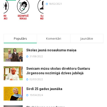
18/02/2021
Populārs
Komentāri
Jaunākie
Skolas jaunā nosaukuma maiņa
31/08/2022
Sveicam mūsu skolas direktoru Guntaru
Jirgensonu nozīmīgā dzīves jubilejā
02/03/2022
Sirdī 25 gadus jaunāka
19/04/2024