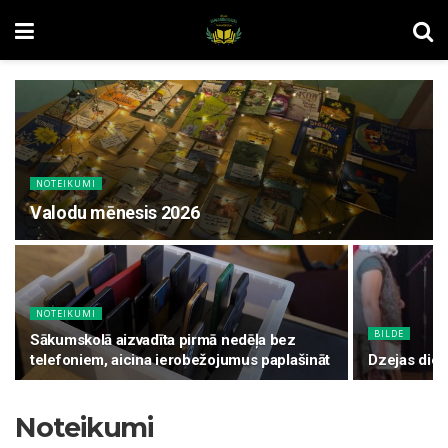
NOTEIKUMI
Valodu mēnesis 2026
NOTEIKUMI
BILDE
Sākumskolā aizvadīta pirmā nedēļa bez
telefoniem, aicina ierobežojumus paplašināt
Dzejas die
Noteikumi