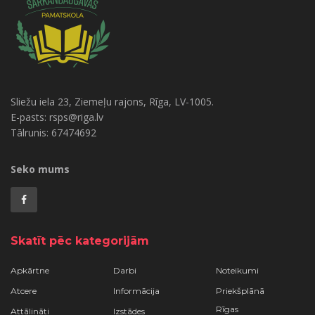
Sliežu iela 23, Ziemeļu rajons, Rīga, LV-1005.
E-pasts: rsps@riga.lv
Tālrunis: 67474692
Seko mums
Skatīt pēc kategorijām
Apkārtne
Darbi
Noteikumi
Atcere
Informācija
Priekšplānā
Rīgas
Attālināti
Izstādes