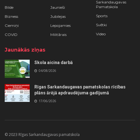
Sarkandaugavas
Pamatskola
Bilde
Jaunieši
Sports
Bizness
Jubilejas
Svētki
Ciemiņi
Lepojamies
Video
COVID
Militārais
Jaunākās ziņas
Skola aicina darbā
04/08/2026
Rīgas Sarkandaugavas pamatskolas rīcības
plāns ārējā apdraudējuma gadījumā
17/06/2026
© 2023 Rīgas Sarkandaugavas pamatskola