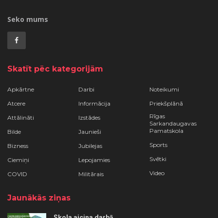
Seko mums
Skatīt pēc kategorijām
Apkārtne
Darbi
Noteikumi
Atcere
Informācija
Priekšplānā
Rīgas
Attālināti
Izstādes
Sarkandaugavas
Pamatskola
Bilde
Jaunieši
Sports
Bizness
Jubilejas
Svētki
Ciemiņi
Lepojamies
Video
COVID
Militārais
Jaunākās ziņas
Skola aicina darbā