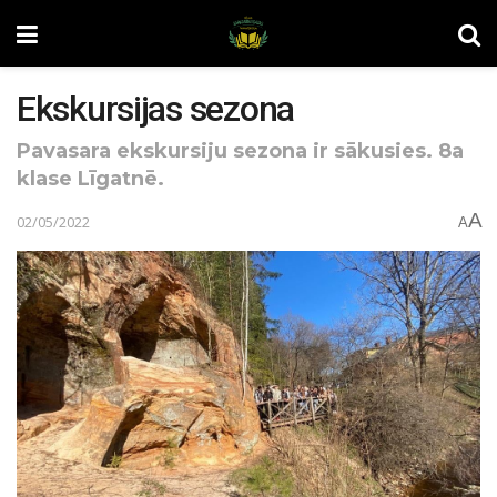
Ekskursijas sezona
Pavasara ekskursiju sezona ir sākusies. 8a
klase Līgatnē.
A
02/05/2022
A