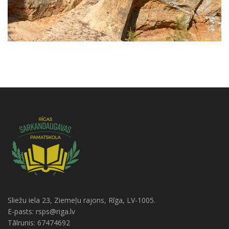
Sliežu iela 23, Ziemeļu rajons, Rīga, LV-1005.
E-pasts: rsps@riga.lv
Tālrunis: 67474692