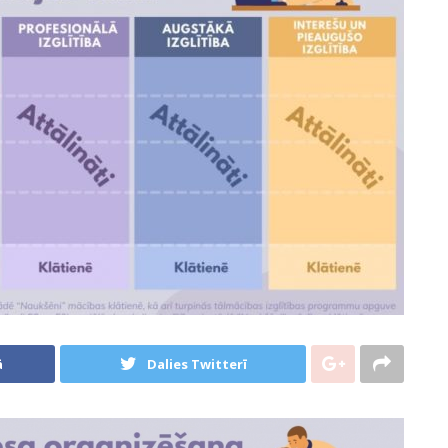
ā
Dalies Twitterī