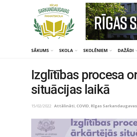
SĀKUMS
SKOLA
SKOLĒNIEM
DAŽĀDI
Izglītības procesa 
situācijas laikā
15/02/2022
Attālināti
,
COVID
,
Rīgas Sarkandaugavas