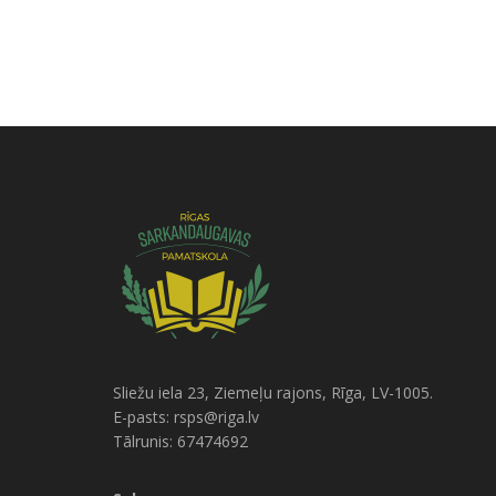
Sliežu iela 23, Ziemeļu rajons, Rīga, LV-1005.
E-pasts: rsps@riga.lv
Tālrunis: 67474692