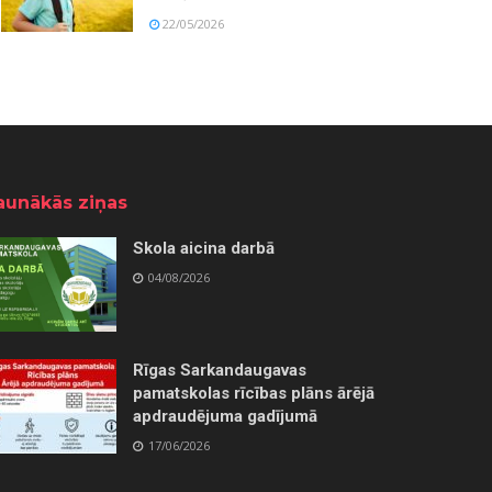
22/05/2026
aunākās ziņas
Skola aicina darbā
04/08/2026
Rīgas Sarkandaugavas
pamatskolas rīcības plāns ārējā
apdraudējuma gadījumā
17/06/2026