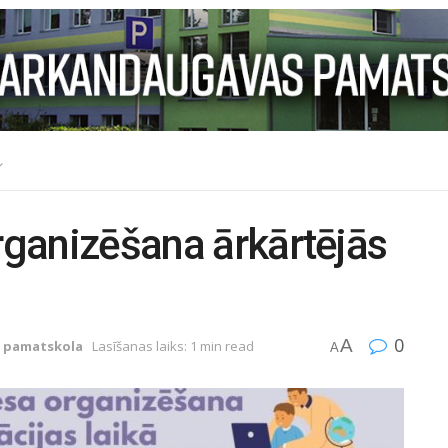
organizēšana ārkārtējās
0
A
 pamatskola
Lasīšanas laiks: 1 min read
A