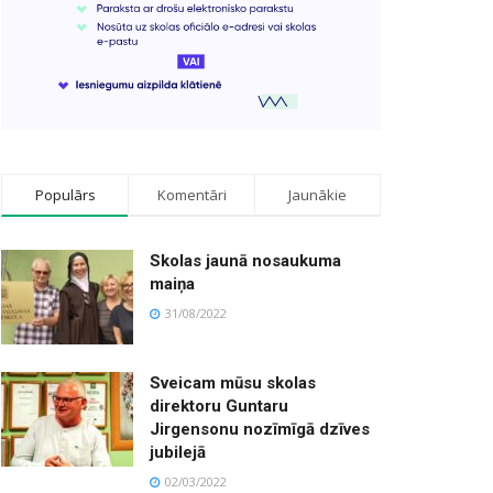
Populārs
Komentāri
Jaunākie
Skolas jaunā nosaukuma
maiņa
31/08/2022
Sveicam mūsu skolas
direktoru Guntaru
Jirgensonu nozīmīgā dzīves
jubilejā
02/03/2022