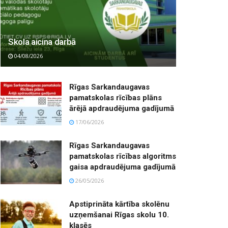
Skola aicina darbā
04/08/2026
Rīgas Sarkandaugavas
pamatskolas rīcības plāns
ārējā apdraudējuma gadījumā
17/06/2026
Rīgas Sarkandaugavas
pamatskolas rīcības algoritms
gaisa apdraudējuma gadījumā
26/05/2026
Apstiprināta kārtība skolēnu
uzņemšanai Rīgas skolu 10.
klasēs