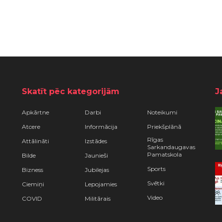
Skatīt pēc kategorijām
J
Apkārtne
Darbi
Noteikumi
Atcere
Informācija
Priekšplānā
Rīgas
Attālināti
Izstādes
Sarkandaugavas
Pamatskola
Bilde
Jaunieši
Sports
Bizness
Jubilejas
Svētki
Ciemiņi
Lepojamies
Video
COVID
Militārais