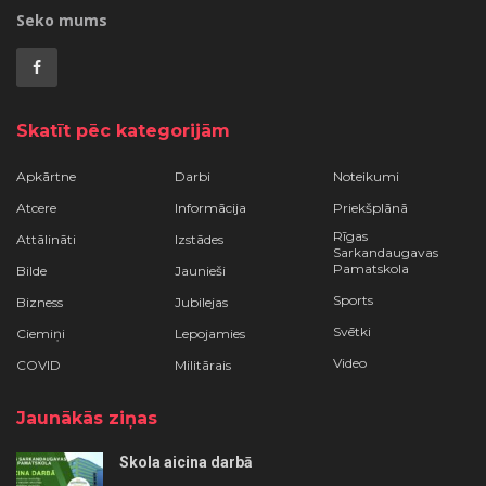
Seko mums
Skatīt pēc kategorijām
Apkārtne
Darbi
Noteikumi
Atcere
Informācija
Priekšplānā
Rīgas
Attālināti
Izstādes
Sarkandaugavas
Pamatskola
Bilde
Jaunieši
Sports
Bizness
Jubilejas
Svētki
Ciemiņi
Lepojamies
Video
COVID
Militārais
Jaunākās ziņas
Skola aicina darbā