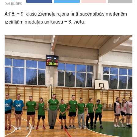
DALĪJUŠIES
Arī 8. – 9. klašu Ziemeļu rajona finālsacensībās meitenēm
izcīnījām medaļas un kausu – 3. vietu.