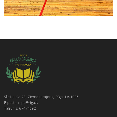
Sliežu iela 23, Ziemeļu rajons, Rīga, LV-1005.
E-pasts: rsps@riga.lv
Tālrunis: 67474692