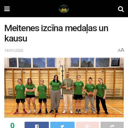
Meitenes izcīna medaļas un
kausu
A
14/01/2026
A
0