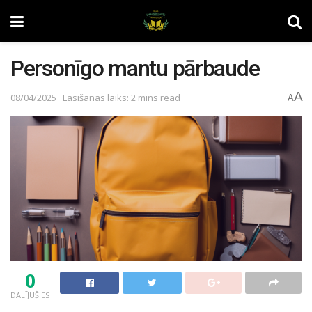
Personīgo mantu pārbaude
A
08/04/2025
Lasīšanas laiks: 2 mins read
A
0
DALĪJUŠIES