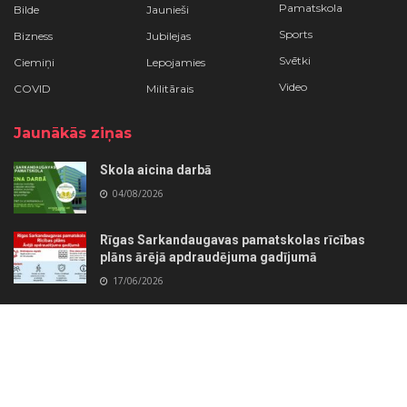
Pamatskola
Bilde
Jaunieši
Sports
Bizness
Jubilejas
Svētki
Ciemiņi
Lepojamies
Video
COVID
Militārais
Jaunākās ziņas
Skola aicina darbā
04/08/2026
Rīgas Sarkandaugavas pamatskolas rīcības
plāns ārējā apdraudējuma gadījumā
17/06/2026
© 2023 Rīgas Sarkandaugavas pamatskola