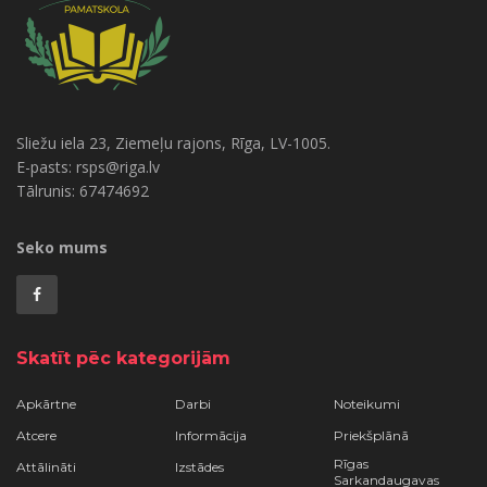
Sliežu iela 23, Ziemeļu rajons, Rīga, LV-1005.
E-pasts: rsps@riga.lv
Tālrunis: 67474692
Seko mums
Skatīt pēc kategorijām
Apkārtne
Darbi
Noteikumi
Atcere
Informācija
Priekšplānā
Rīgas
Attālināti
Izstādes
Sarkandaugavas