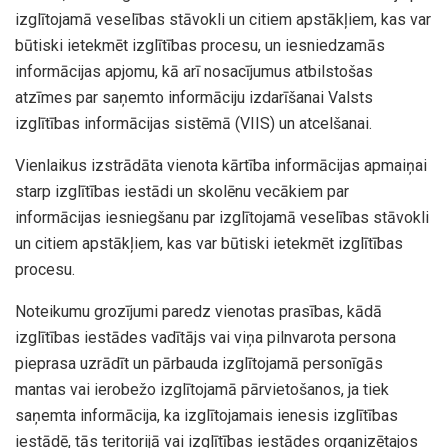
izglītojamā veselības stāvokli un citiem apstākļiem, kas var
būtiski ietekmēt izglītības procesu, un iesniedzamās
informācijas apjomu, kā arī nosacījumus atbilstošas
atzīmes par saņemto informāciju izdarīšanai Valsts
izglītības informācijas sistēmā (VIIS) un atcelšanai.
Vienlaikus izstrādāta vienota kārtība informācijas apmaiņai
starp izglītības iestādi un skolēnu vecākiem par
informācijas iesniegšanu par izglītojamā veselības stāvokli
un citiem apstākļiem, kas var būtiski ietekmēt izglītības
procesu.
Noteikumu grozījumi paredz vienotas prasības, kādā
izglītības iestādes vadītājs vai viņa pilnvarota persona
pieprasa uzrādīt un pārbauda izglītojamā personīgās
mantas vai ierobežo izglītojamā pārvietošanos, ja tiek
saņemta informācija, ka izglītojamais ienesis izglītības
iestādē, tās teritorijā vai izglītības iestādes organizētajos