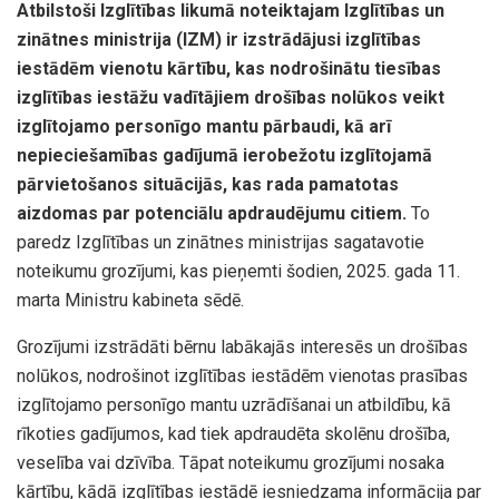
Atbilstoši Izglītības likumā noteiktajam Izglītības un
zinātnes ministrija (IZM) ir izstrādājusi izglītības
iestādēm vienotu kārtību, kas nodrošinātu tiesības
izglītības iestāžu vadītājiem drošības nolūkos veikt
izglītojamo personīgo mantu pārbaudi, kā arī
nepieciešamības gadījumā ierobežotu izglītojamā
pārvietošanos situācijās, kas rada pamatotas
aizdomas par potenciālu apdraudējumu citiem.
To
paredz Izglītības un zinātnes ministrijas sagatavotie
noteikumu grozījumi, kas pieņemti šodien, 2025. gada 11.
marta Ministru kabineta sēdē.
Grozījumi izstrādāti bērnu labākajās interesēs un drošības
nolūkos, nodrošinot izglītības iestādēm vienotas prasības
izglītojamo personīgo mantu uzrādīšanai un atbildību, kā
rīkoties gadījumos, kad tiek apdraudēta skolēnu drošība,
veselība vai dzīvība. Tāpat noteikumu grozījumi nosaka
kārtību, kādā izglītības iestādē iesniedzama informācija par