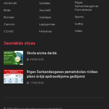
Rīgas
Attālināti
Izstādes
Sarkandaugavas
Pamatskola
Bilde
Jaunieši
Sports
Bizness
Jubilejas
Svētki
Ciemiņi
Lepojamies
Video
COVID
Militārais
Jaunākās ziņas
Skola aicina darbā
04/08/2026
Rīgas Sarkandaugavas pamatskolas rīcības
plāns ārējā apdraudējuma gadījumā
17/06/2026
© 2023 Rīgas Sarkandaugavas pamatskola