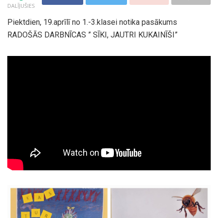
DALĪJUŠIES
Piektdien, 19.aprīlī no 1.-3.klasei notika pasākums
RADOŠĀS DARBNĪCAS ” SĪKI, JAUTRI KUKAINĪŠI”