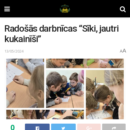
Radošās darbnīcas “Sīki, jautri
kukainīši”
A
13/05/2024
A
0