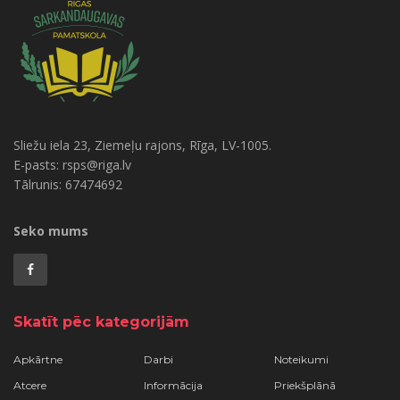
Sliežu iela 23, Ziemeļu rajons, Rīga, LV-1005.
E-pasts: rsps@riga.lv
Tālrunis: 67474692
Seko mums
Skatīt pēc kategorijām
Apkārtne
Darbi
Noteikumi
Atcere
Informācija
Priekšplānā