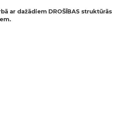
rbā ar dažādiem
DROŠĪBAS
struktūrās
iem.