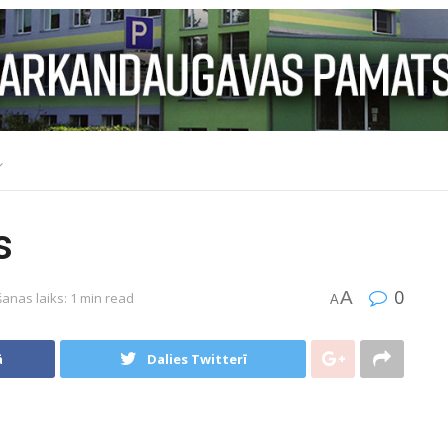
s
0
A
šanas laiks: 1 min read
A
ā
Dalies Twitterī