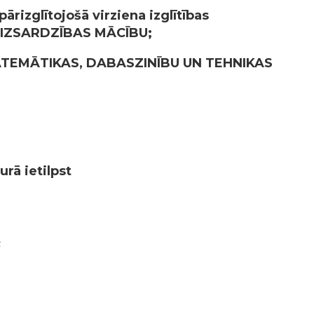
pārizglītojošā virziena
izglītības
AIZSARDZĪBAS MĀCĪBU
;
TEMĀTIKAS, DABASZINĪBU UN TEHNIKAS
rā ietilpst
;