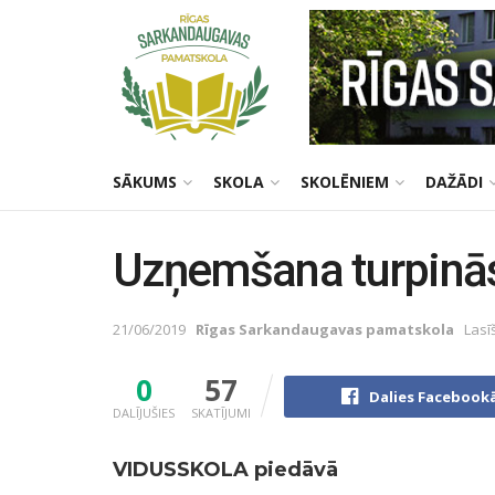
SĀKUMS
SKOLA
SKOLĒNIEM
DAŽĀDI
Uzņemšana turpinā
21/06/2019
Rīgas Sarkandaugavas pamatskola
Lasī
0
57
Dalies Facebook
DALĪJUŠIES
SKATĪJUMI
VIDUSSKOLA
piedāvā