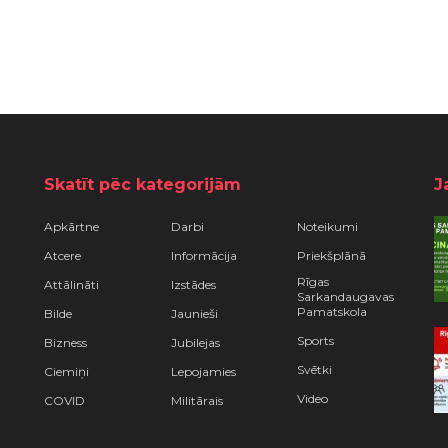
Skatīt pēc kategorijām
J
Apkārtne
Darbi
Noteikumi
Atcere
Informācija
Priekšplānā
Rīgas
Attālināti
Izstādes
Sarkandaugavas
Pamatskola
Bilde
Jaunieši
Sports
Bizness
Jubilejas
Svētki
Ciemiņi
Lepojamies
Video
COVID
Militārais