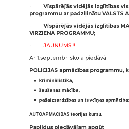
·
Vispārējās vidējās
izglītības
vis
programmu ar padziļinātu
VALSTS 
·
Vispārējās vidējās izglītības
MA
VIRZIENA PROGRAMMU;
·
JAUNUMS!!!
Ar 1.septembri skola piedāvā
POLICIJAS
apmācīb
as programmu, ku
kriminālistika,
šaušanas mācība,
pašaizsardzības un tuvcīņas apmācība
AUTOAPMĀCĪBAS
teorijas kursu.
Papildus piedāvājam apgūt