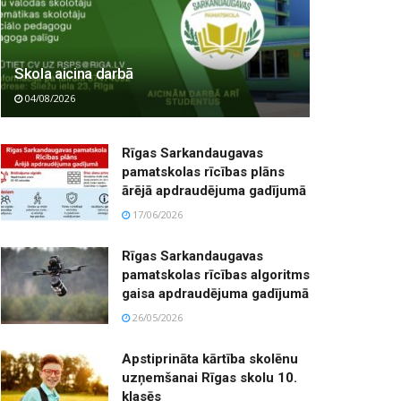
Skola aicina darbā
04/08/2026
Rīgas Sarkandaugavas
pamatskolas rīcības plāns
ārējā apdraudējuma gadījumā
17/06/2026
Rīgas Sarkandaugavas
pamatskolas rīcības algoritms
gaisa apdraudējuma gadījumā
26/05/2026
Apstiprināta kārtība skolēnu
uzņemšanai Rīgas skolu 10.
klasēs