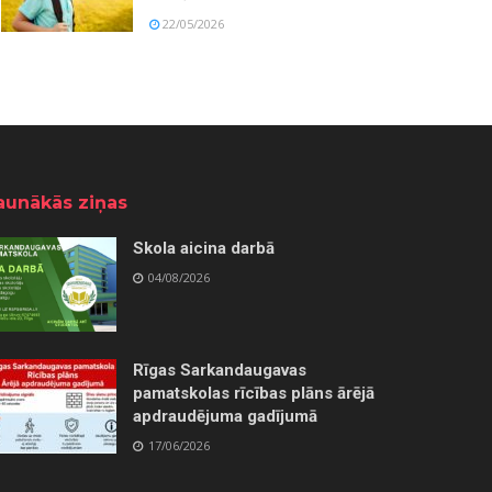
22/05/2026
aunākās ziņas
Skola aicina darbā
04/08/2026
Rīgas Sarkandaugavas
pamatskolas rīcības plāns ārējā
apdraudējuma gadījumā
17/06/2026