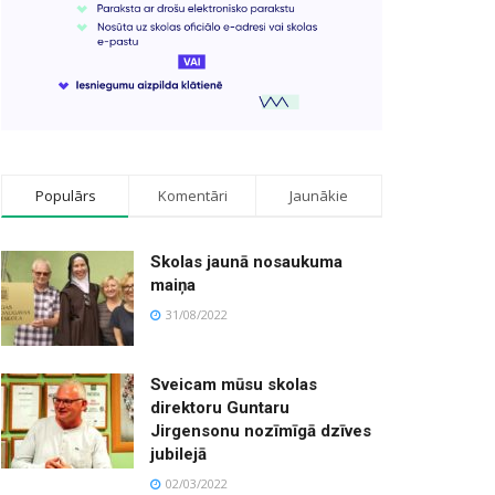
Populārs
Komentāri
Jaunākie
Skolas jaunā nosaukuma
maiņa
31/08/2022
Sveicam mūsu skolas
direktoru Guntaru
Jirgensonu nozīmīgā dzīves
jubilejā
02/03/2022