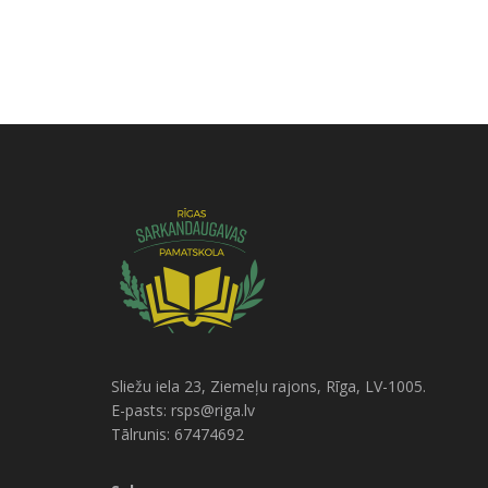
Sliežu iela 23, Ziemeļu rajons, Rīga, LV-1005.
E-pasts: rsps@riga.lv
Tālrunis: 67474692