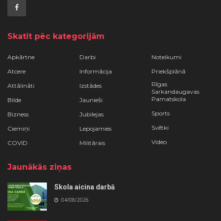
Skatīt pēc kategorijām
Apkārtne
Darbi
Noteikumi
Atcere
Informācija
Priekšplānā
Rīgas
Attālināti
Izstādes
Sarkandaugavas
Pamatskola
Bilde
Jaunieši
Sports
Bizness
Jubilejas
Svētki
Ciemiņi
Lepojamies
Video
COVID
Militārais
Jaunākās ziņas
Skola aicina darbā
04/08/2026