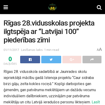
Rīgas 28.vidusskolas projekta
ilgtspēja ar “Latvijai 100”
piederības zīmi
A
01/11/2017
Lasīšanas laiks: 1 min read
A
0
DALĪJUŠIES
Rīgas 28. vidusskola sadarbībā ar Jaunrades skolu
iepriekšējā mācību gadā īstenoja projektu “Caur sidraba
birzi gāju, zelta kokles rociņā.” Kopīgi darbojoties gan
ģimenēm, gan patvēruma meklētājiem un dažādu vecumu
individuāliem dalībniekiem, uzzinājām par patvēruma
meklētāju un citu Latvijā ieradušos personu likteņiem.
Lasīt