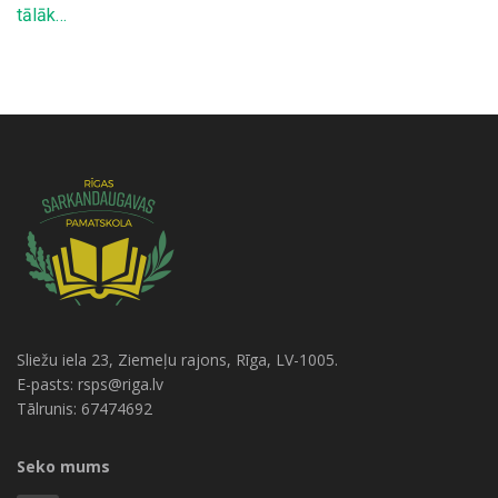
tālāk…
Sliežu iela 23, Ziemeļu rajons, Rīga, LV-1005.
E-pasts: rsps@riga.lv
Tālrunis: 67474692
Seko mums