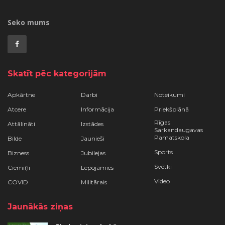
Seko mums
Skatīt pēc kategorijām
Apkārtne
Darbi
Noteikumi
Atcere
Informācija
Priekšplānā
Rīgas
Attālināti
Izstādes
Sarkandaugavas
Pamatskola
Bilde
Jaunieši
Sports
Bizness
Jubilejas
Svētki
Ciemiņi
Lepojamies
Video
COVID
Militārais
Jaunākās ziņas