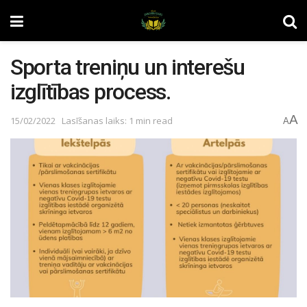
Sporta treniņu un interešu
izglītības process.
A
15/02/2022
Lasīšanas laiks: 1 min read
A