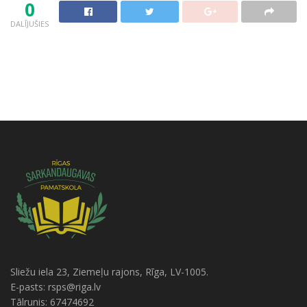
0
DALĪJUŠIES
Sliežu iela 23, Ziemeļu rajons, Rīga, LV-1005.
E-pasts: rsps@riga.lv
Tālrunis: 67474692