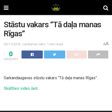
Stāstu vakars “Tā daļa manas
Rīgas”
A
03/11/2018
Lasīšanas laiks: 1 min read
A
0
DALĪJUŠIES
Sarkandaugavas stāstu vakars “Tā daļa manas Rīgas”.
Skatīties video šeit…