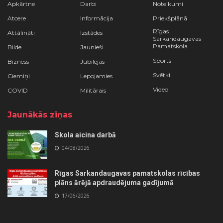
Apkārtne
Darbi
Noteikumi
Atcere
Informācija
Priekšplānā
Rīgas
Attālināti
Izstādes
Sarkandaugavas
Pamatskola
Bilde
Jaunieši
Sports
Bizness
Jubilejas
Svētki
Ciemiņi
Lepojamies
Video
COVID
Militārais
Jaunākās ziņas
Skola aicina darbā
04/08/2026
Rīgas Sarkandaugavas pamatskolas rīcības
plāns ārējā apdraudējuma gadījumā
17/06/2026